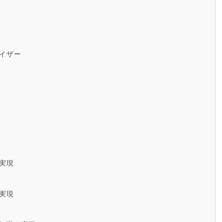
イザー
実現
実現