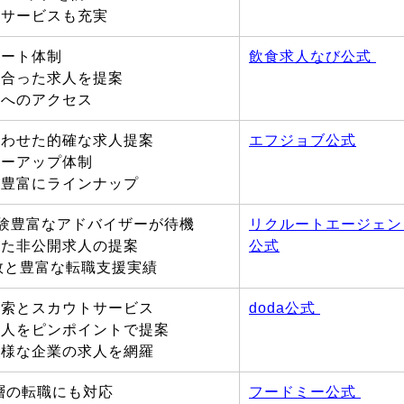
のサービスも充実
ポート体制
飲食求人なび公式
に合った求人を提案
報へのアクセス
合わせた的確な求人提案
エフジョブ公式
ローアップ体制
も豊富にラインナップ
の経験豊富なアドバイザーが待機
リクルートエージェン
せた非公開求人の提案
公式
有数と豊富な転職支援実績
検索とスカウトサービス
doda公式
求人をピンポイントで提案
多様な企業の求人を網羅
ル層の転職にも対応
フードミー公式