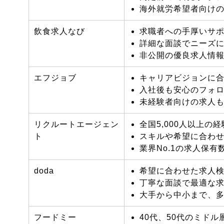
海外就労希望者向け
飲食求人なび
求職者への手厚いサ
詳細な面談でニーズ
非公開の優良求人情
エフジョブ
キャリアビジョンに
入社後も安心のフォ
未経験者向けの求人
リクルートエージェン
全国5,000人以上
ト
スキルや希望に合わ
業界No.1の求人保
doda
希望に合わせた求人
丁寧な面談で最適な
大手から中小まで、
フードミー
40代、50代のミド