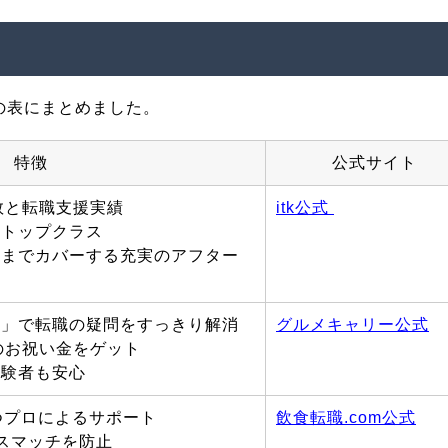
の表にまとめました。
特徴
公式サイト
人数と転職支援実績
itk公式
界トップクラス
アまでカバーする充実のアフター
ル」で転職の疑問をすっきり解消
グルメキャリー公式
円のお祝い金をゲット
経験者も安心
つプロによるサポート
飲食転職.com
公式
スマッチを防止